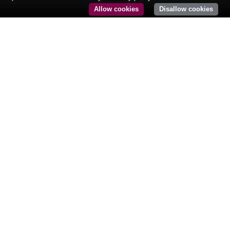
Allow cookies
Disallow cookies
CONTACT@KURMAPARTNERS.COM
Tél: +33 (0)1 84 86 08 61
24, rue Royale
75008 Paris
France
© COPYRIGHT
KURMA PARTNERS.
MENTIONS LÉGALES
CONDITIONS D’UTILISATION
INFORMATIONS RÉGLEMENTAIRES
POLITIQUE DE CONFIDENTIALITÉ
DESIGN : AGENCE K2