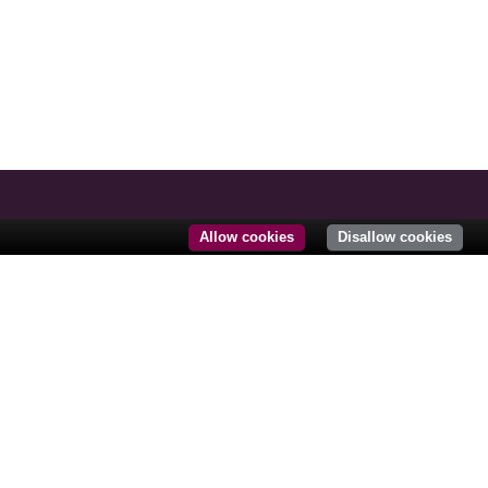
Allow cookies
Disallow cookies
TACT@KURMAPARTNERS.COM
+33 (0)1 84 86 08 61
ue Royale
 Paris
ce