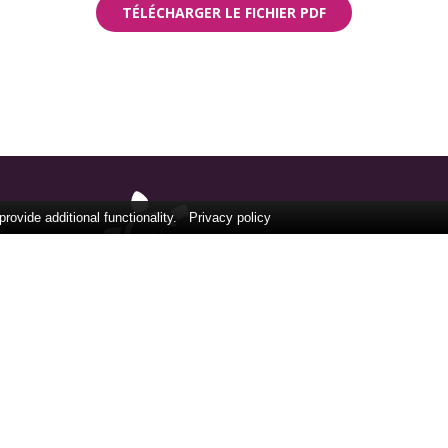
TÉLÉCHARGER LE FICHIER PDF
ovide additional functionality.
Privacy policy
RMA
CON
IPE
Tél: 
NDS
FOLLOW US
LLE
24, r
TÉS
75008
Fran
ÉOS
ACT