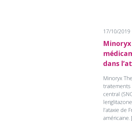
17/10/2019
Minoryx 
médicame
dans l’a
Minoryx The
traitements
central (SN
leriglitazo
l’ataxie de 
américaine. [.