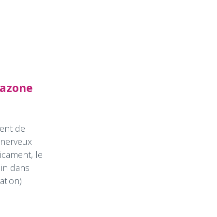
tazone
ment de
 nerveux
icament, le
lin dans
ation)