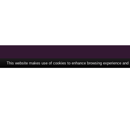
This website makes use of cookies to enhance browsing experience and pr
A PROPOS DE KU
EQU
NOS FO
PORTEFEUI
ACTUALI
VID
CONT